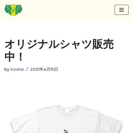
コ
ン
テ
ン
オリジナルシャツ販売
ツ
へ
中！
ス
キ
by
kouhei
2021年4月15日
ッ
プ